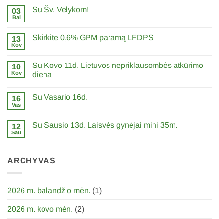
Su Šv. Velykom!
03
Bal
0
komentarų
įraše
Skirkite 0,6% GPM paramą LFDPS
13
Su
Šv.
Kov
0
Velykom!
komentarų
įraše
Su Kovo 11d. Lietuvos nepriklausombės atkūrimo
10
Skirkite
0,6%
Kov
diena
GPM
0
paramą
komentarų
LFDPS
Su Vasario 16d.
įraše
16
Su
Vas
0
Kovo
komentarų
11d.
įraše
Lietuvos
Su Sausio 13d. Laisvės gynėjai mini 35m.
12
Su
nepriklausombės
Vasario
Sau
atkūrimo
0
16d.
diena
komentarų
įraše
Su
ARCHYVAS
Sausio
13d.
Laisvės
gynėjai
mini
2026 m. balandžio mėn.
(1)
35m.
2026 m. kovo mėn.
(2)