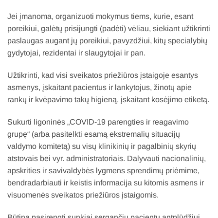
Jei įmanoma, organizuoti mokymus tiems, kurie, esant
poreikiui, galėtų prisijungti (padėti) vėliau, siekiant užtikrinti
paslaugas augant jų poreikiui, pavyzdžiui, kitų specialybių
gydytojai, rezidentai ir slaugytojai ir pan.
Užtikrinti, kad visi sveikatos priežiūros įstaigoje esantys
asmenys, įskaitant pacientus ir lankytojus, žinotų apie
rankų ir kvėpavimo takų higieną, įskaitant kosėjimo etiketą.
Sukurti ligoninės „COVID-19 parengties ir reagavimo
grupę“ (arba pasitelkti esamą ekstremalių situacijų
valdymo komitetą) su visų klinikinių ir pagalbinių skyrių
atstovais bei vyr. administratoriais. Dalyvauti nacionalinių,
apskrities ir savivaldybės lygmens sprendimų priėmime,
bendradarbiauti ir keistis informacija su kitomis asmens ir
visuomenės sveikatos priežiūros įstaigomis.
Būtina pasirengti sunkiai sergančių pacientų antplūdžiui,