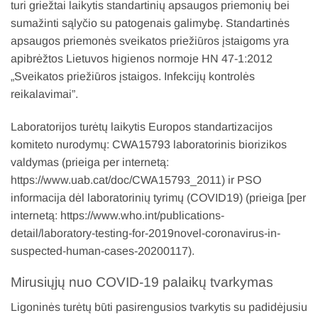
turi griežtai laikytis standartinių apsaugos priemonių bei
sumažinti sąlyčio su patogenais galimybę. Standartinės
apsaugos priemonės sveikatos priežiūros įstaigoms yra
apibrėžtos Lietuvos higienos normoje HN 47-1:2012
„Sveikatos priežiūros įstaigos. Infekcijų kontrolės
reikalavimai”.
Laboratorijos turėtų laikytis Europos standartizacijos
komiteto nurodymų: CWA15793 laboratorinis biorizikos
valdymas (prieiga per internetą:
https://www.uab.cat/doc/CWA15793_2011) ir PSO
informacija dėl laboratorinių tyrimų (COVID19) (prieiga [per
internetą: https://www.who.int/publications-
detail/laboratory-testing-for-2019novel-coronavirus-in-
suspected-human-cases-20200117).
Mirusiųjų nuo COVID-19 palaikų tvarkymas
Ligoninės turėtų būti pasirengusios tvarkytis su padidėjusiu