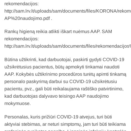
rekomendacijos:
http://sam.lrv.lt/uploads/sam/documents/files/KORONA/r
AP%20naudojimo.pdf .
Rankų higieną reikia atlikti iškart nuėmus AAP. SAM
rekomendacijos:
http://sam.lrv.lt/uploads/sam/documents/files/rekomendaci
Būtina užtikrinti, kad darbuotojai, paskirti gydyti COVID-19
užsikrėtusius pacientus, būtų apmokyti tinkamai naudoti
AAP. Kokybės užtikrinimo procedūros turėtų apimti tinkamą
personalo paskyrimą darbui su COVID-19 užsikrėtusiu
pacientu, pvz., gali būti reikalaujama raštiško patvirtinimo,
kad darbuotojas dalyvavo teisingo AAP naudojimo
mokymuose.
Personalas, kuris prižiūri COVID-19 atvejus, turi būti
aktyviai stebimas, ar neturi simptomų, jam turi būti teikiama