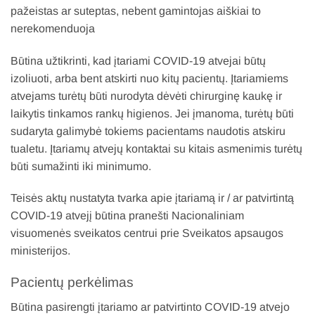
pažeistas ar suteptas, nebent gamintojas aiškiai to
nerekomenduoja
Būtina užtikrinti, kad įtariami COVID-19 atvejai būtų
izoliuoti, arba bent atskirti nuo kitų pacientų. Įtariamiems
atvejams turėtų būti nurodyta dėvėti chirurginę kaukę ir
laikytis tinkamos rankų higienos. Jei įmanoma, turėtų būti
sudaryta galimybė tokiems pacientams naudotis atskiru
tualetu. Įtariamų atvejų kontaktai su kitais asmenimis turėtų
būti sumažinti iki minimumo.
Teisės aktų nustatyta tvarka apie įtariamą ir / ar patvirtintą
COVID-19 atvejį būtina pranešti Nacionaliniam
visuomenės sveikatos centrui prie Sveikatos apsaugos
ministerijos.
Pacientų perkėlimas
Būtina pasirengti įtariamo ar patvirtinto COVID-19 atvejo