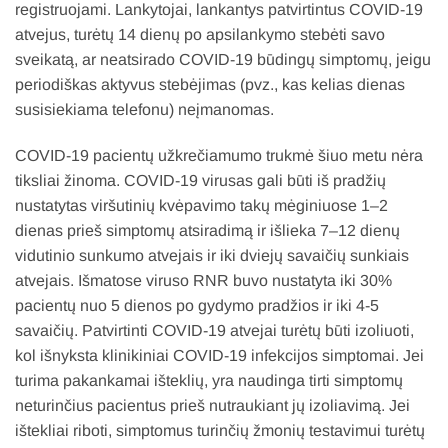
registruojami. Lankytojai, lankantys patvirtintus COVID-19
atvejus, turėtų 14 dienų po apsilankymo stebėti savo
sveikatą, ar neatsirado COVID-19 būdingų simptomų, jeigu
periodiškas aktyvus stebėjimas (pvz., kas kelias dienas
susisiekiama telefonu) neįmanomas.
COVID-19 pacientų užkrečiamumo trukmė šiuo metu nėra
tiksliai žinoma. COVID-19 virusas gali būti iš pradžių
nustatytas viršutinių kvėpavimo takų mėginiuose 1–2
dienas prieš simptomų atsiradimą ir išlieka 7–12 dienų
vidutinio sunkumo atvejais ir iki dviejų savaičių sunkiais
atvejais. Išmatose viruso RNR buvo nustatyta iki 30%
pacientų nuo 5 dienos po gydymo pradžios ir iki 4-5
savaičių. Patvirtinti COVID-19 atvejai turėtų būti izoliuoti,
kol išnyksta klinikiniai COVID-19 infekcijos simptomai. Jei
turima pakankamai išteklių, yra naudinga tirti simptomų
neturinčius pacientus prieš nutraukiant jų izoliavimą. Jei
ištekliai riboti, simptomus turinčių žmonių testavimui turėtų