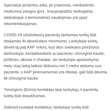
Specialiai priskirtos arba, jei įmanoma, vienkartinės
medicinos įrangos (pvz., kraujospūdžio rankogaliai,
stetoskopai ir termometrai) naudojimas yra ypač
rekomenduojamas.
COVID-19 užsikrėtusių pacientų lankymas turėtų būti
ribojamas iki absoliutaus minimumo. Lankytojai turėtų
dėvėti tą patį AAP rinkinį, kurį dėvi sveikatos priežiūros
darbuotojai, kontaktuodami su pacientu: chirurginė kaukė,
pirštinės, akiniai ir chalatai. Jei lankytojai apsilankymo
metu visą laiką laikosi didesniu nei 1 metro atstumu nuo
paciento, o AAP prieinamumas yra ribotas, gali būti dėvima
tik chirurginė kaukė.
Tiesioginis (fizinis) kontaktas tarp lankytojų ir pacientų
turėtų būti draudžiamas.
Siekiant nustatyti kontaktus, lankytojai turėtų būti