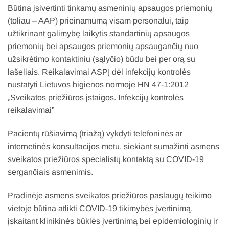
Būtina įsivertinti tinkamų asmeninių apsaugos priemonių
(toliau – AAP) prieinamumą visam personalui, taip
užtikrinant galimybę laikytis standartinių apsaugos
priemonių bei apsaugos priemonių apsaugančių nuo
užsikrėtimo kontaktiniu (sąlyčio) būdu bei per orą su
lašeliais. Reikalavimai ASPĮ dėl infekcijų kontrolės
nustatyti Lietuvos higienos normoje HN 47-1:2012
„Sveikatos priežiūros įstaigos. Infekcijų kontrolės
reikalavimai”
Pacientų rūšiavimą (triažą) vykdyti telefoninės ar
internetinės konsultacijos metu, siekiant sumažinti asmens
sveikatos priežiūros specialistų kontaktą su COVID-19
sergančiais asmenimis.
Pradinėje asmens sveikatos priežiūros paslaugų teikimo
vietoje būtina atlikti COVID-19 tikimybės įvertinimą,
įskaitant klinikinės būklės įvertinimą bei epidemiologinių ir