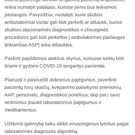
reikia numatyti patalpas, kuriose jiems bus teikiamos
paslaugos. Pavyzdžiui, nustatyti, kurie skubūs
ambulatoriniai vizitai gali būti perkelti ar atšaukti, kurios
skubios stacionarinės diagnostikos ir chirurginės
procedūros gali būti perkeltos į ambulatorines paslaugas
teikiančias ASPĮ arba atšauktos.
Paskirti papildomus atskirus skyrius, kuriuose turėtų būti
tiriami ir gydomi COVID-19 sergantys pacientai.
Planuoti ir pasiruošti didesnius pajėgumus, įsivertinti
pacientų lovų skaičių, kvėpavimo palaikymo priemonių,
AAP, personalo, diagnostikos poreikius; taip pat į savo
vertinimus įtraukti laboratorinius pajėgumus ir
medikamentus.
Užtikrinti galimybę laiku atlikti virusologinius tyrimus pagal
laboratorinės diagnozės algoritmą.