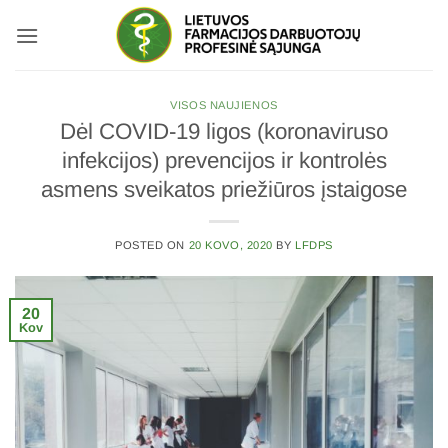
Skip
to
content
VISOS NAUJIENOS
Dėl COVID-19 ligos (koronaviruso
infekcijos) prevencijos ir kontrolės
asmens sveikatos priežiūros įstaigose
POSTED ON
20 KOVO, 2020
BY
LFDPS
20
Kov