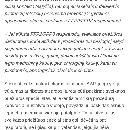
skirtą kontakto (sąlyčio), per orą su lašeliais ir dalelėmis
plintančių infekcijų perdavimo prevencijai (pirštinės,
apsauginiai akiniai, chalatas ir FFP2/FFP3 respiratorius),
− Jei trūksta FFP2/FFP3 respiratorių, sveikatos priežiūros
darbuotojai, kurie atlikdami procedūras turi tiesioginį sąlytį
su įtariamu arba patvirtintu atveju (tačiau nesant aerozolio
susidarymo rizikos), galėtų dėvėti aukščiausio filtravimo
lygio medicininę kaukę, pvz. chirurginę kaukę, kartu su
pirštinėmis, apsauginiais akiniais ir chalatu.
Siekiant maksimaliai tinkamai išnaudoti AAP, jeigu yra jų
trūkumas ar ribotos atsargos, turėtų būti paskirtas sveikatos
priežiūros specialistas, atliekantis tam tikrą procedūrą
konkrečiai nustatytoje vietoje, pavyzdžiui, paskirtas asmuo
tepinėlių paėmimui vienoje patalpoje. Tokiu atveju, tas
sveikatos priežiūros specialistas gali dėvėti tą patį
respiratorių ne ilgiau kaip 4 valandas, jeigu jis nėra