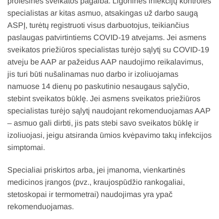
profesinės sveikatos pagalba. Ligoninės infekcijų kontrolės
specialistas ar kitas asmuo, atsakingas už darbo saugą
ASPĮ, turėtų registruoti visus darbuotojus, teikiančius
paslaugas patvirtintiems COVID-19 atvejams. Jei asmens
sveikatos priežiūros specialistas turėjo sąlytį su COVID-19
atveju be AAP ar pažeidus AAP naudojimo reikalavimus,
jis turi būti nušalinamas nuo darbo ir izoliuojamas
namuose 14 dienų po paskutinio nesaugaus sąlyčio,
stebint sveikatos būklę. Jei asmens sveikatos priežiūros
specialistas turėjo sąlytį naudojant rekomenduojamas AAP
– asmuo gali dirbti, jis pats stebi savo sveikatos būklę ir
izoliuojasi, jeigu atsiranda ūmios kvėpavimo takų infekcijos
simptomai.
Specialiai priskirtos arba, jei įmanoma, vienkartinės
medicinos įrangos (pvz., kraujospūdžio rankogaliai,
stetoskopai ir termometrai) naudojimas yra ypač
rekomenduojamas.