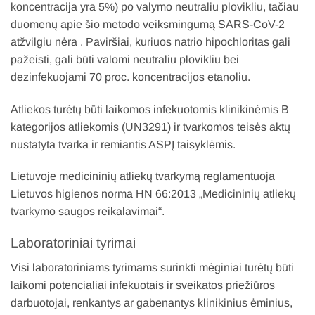
koncentracija yra 5%) po valymo neutraliu plovikliu, tačiau
duomenų apie šio metodo veiksmingumą SARS-CoV-2
atžvilgiu nėra . Paviršiai, kuriuos natrio hipochloritas gali
pažeisti, gali būti valomi neutraliu plovikliu bei
dezinfekuojami 70 proc. koncentracijos etanoliu.
Atliekos turėtų būti laikomos infekuotomis klinikinėmis B
kategorijos atliekomis (UN3291) ir tvarkomos teisės aktų
nustatyta tvarka ir remiantis ASPĮ taisyklėmis.
Lietuvoje medicininių atliekų tvarkymą reglamentuoja
Lietuvos higienos norma HN 66:2013 „Medicininių atliekų
tvarkymo saugos reikalavimai“.
Laboratoriniai tyrimai
Visi laboratoriniams tyrimams surinkti mėginiai turėtų būti
laikomi potencialiai infekuotais ir sveikatos priežiūros
darbuotojai, renkantys ar gabenantys klinikinius ėminius,