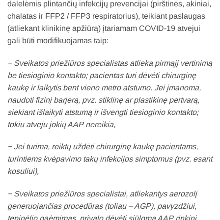
dalelėmis plintančių infekcijų prevencijai (pirštinės, akiniai,
chalatas ir FFP2 / FFP3 respiratorius), teikiant paslaugas
(atliekant klinikinę apžiūrą) įtariamam COVID-19 atvejui
gali būti modifikuojamas taip:
− Sveikatos priežiūros specialistas atlieka pirmąjį vertinimą
be tiesioginio kontakto; pacientas turi dėvėti chirurginę
kaukę ir laikytis bent vieno metro atstumo. Jei įmanoma,
naudoti fizinį barjerą, pvz. stiklinę ar plastikinę pertvarą,
siekiant išlaikyti atstumą ir išvengti tiesioginio kontakto;
tokiu atveju jokių AAP nereikia,
− Jei turima, reiktų uždėti chirurginę kaukę pacientams,
turintiems kvėpavimo takų infekcijos simptomus (pvz. esant
kosuliui),
− Sveikatos priežiūros specialistai, atliekantys aerozolį
generuojančias procedūras (toliau – AGP), pavyzdžiui,
tepinėlio paėmimas, privalo dėvėti siūlomą AAP rinkinį,