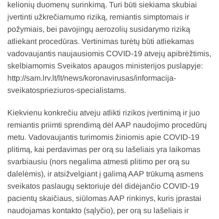
kelionių duomenų surinkimą. Turi būti siekiama skubiai
įvertinti užkrečiamumo riziką, remiantis simptomais ir
požymiais, bei pavojingų aerozolių susidarymo riziką
atliekant procedūras. Vertinimas turėtų būti atliekamas
vadovaujantis naujausiomis COVID-19 atvejų apibrėžtimis,
skelbiamomis Sveikatos apaugos ministerijos puslapyje:
http://sam.lrv.lt/lt/news/koronavirusas/informacija-
sveikatosprieziuros-specialistams.
Kiekvienu konkrečiu atveju atlikti rizikos įvertinimą ir juo
remiantis priimti sprendimą dėl AAP naudojimo procedūrų
metu. Vadovaujantis turimomis žiniomis apie COVID-19
plitimą, kai perdavimas per orą su lašeliais yra laikomas
svarbiausiu (nors negalima atmesti plitimo per orą su
dalelėmis), ir atsižvelgiant į galimą AAP trūkumą asmens
sveikatos paslaugų sektoriuje dėl didėjančio COVID-19
pacientų skaičiaus, siūlomas AAP rinkinys, kuris įprastai
naudojamas kontakto (sąlyčio), per orą su lašeliais ir