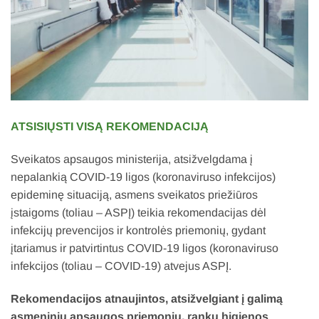
ATSISIŲSTI VISĄ REKOMENDACIJĄ
Sveikatos apsaugos ministerija, atsižvelgdama į
nepalankią COVID-19 ligos (koronaviruso infekcijos)
epideminę situaciją, asmens sveikatos priežiūros
įstaigoms (toliau – ASPĮ) teikia rekomendacijas dėl
infekcijų prevencijos ir kontrolės priemonių, gydant
įtariamus ir patvirtintus COVID-19 ligos (koronaviruso
infekcijos (toliau – COVID-19) atvejus ASPĮ.
Rekomendacijos atnaujintos, atsižvelgiant į galimą
asmeninių apsaugos priemonių, rankų higienos