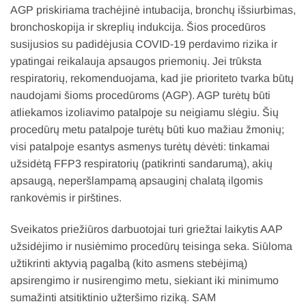
AGP priskiriama trachėjinė intubacija, bronchų išsiurbimas,
bronchoskopija ir skreplių indukcija. Šios procedūros
susijusios su padidėjusia COVID-19 perdavimo rizika ir
ypatingai reikalauja apsaugos priemonių. Jei trūksta
respiratorių, rekomenduojama, kad jie prioriteto tvarka būtų
naudojami šioms procedūroms (AGP). AGP turėtų būti
atliekamos izoliavimo patalpoje su neigiamu slėgiu. Šių
procedūrų metu patalpoje turėtų būti kuo mažiau žmonių;
visi patalpoje esantys asmenys turėtų dėvėti: tinkamai
užsidėtą FFP3 respiratorių (patikrinti sandarumą), akių
apsaugą, neperšlampamą apsauginį chalatą ilgomis
rankovėmis ir pirštines.
Sveikatos priežiūros darbuotojai turi griežtai laikytis AAP
užsidėjimo ir nusiėmimo procedūrų teisinga seka. Siūloma
užtikrinti aktyvią pagalbą (kito asmens stebėjimą)
apsirengimo ir nusirengimo metu, siekiant iki minimumo
sumažinti atsitiktinio užteršimo riziką. SAM