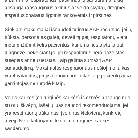
apsaugą (apsauginius akinius ar veido skydą), drėgmei
atsparius chalatus ilgomis rankovėmis ir pirštines.
Siekiant maksimaliai išnaudoti turimus AAP resursus, jei jų
trūksta, personalas galėtų dėvėti tą patį respiratorių vienu
metu prižiūrint kelis pacientus, kuriems nustatyta ta pati
diagnozė, nekeičiant jo, jei respiratorius nėra pažeistas,
suteptas ar neužterštas. Taip galima sumažti AAP
sunaudojimą. Maksimalus respiratoriaus nešiojimo laikas
yra 4 valandos, jei jis nebuvo nusiimtas tarp pacientų arba
gamintojas nenurodė kitaip.
Veido kaukės (chirurginės kaukės) iš esmės apsaugo nuo
su oru iškvėptų lašelių. Jas naudoti rekomenduojama, jei
yra respiratorių trūkumas, įvertinus kiekvieną konkretų
atvejį. Nereikalaujama tikrinti chirurginės kaukės
sandarumo.