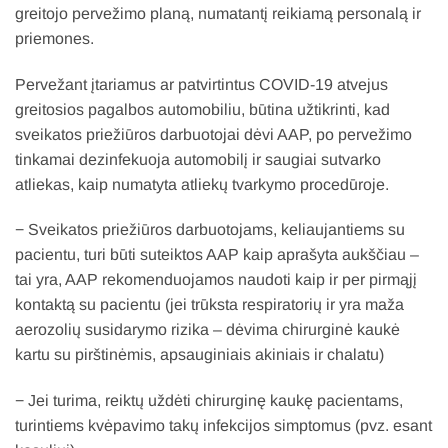
greitojo pervežimo planą, numatantį reikiamą personalą ir
priemones.
Pervežant įtariamus ar patvirtintus COVID-19 atvejus
greitosios pagalbos automobiliu, būtina užtikrinti, kad
sveikatos priežiūros darbuotojai dėvi AAP, po pervežimo
tinkamai dezinfekuoja automobilį ir saugiai sutvarko
atliekas, kaip numatyta atliekų tvarkymo procedūroje.
− Sveikatos priežiūros darbuotojams, keliaujantiems su
pacientu, turi būti suteiktos AAP kaip aprašyta aukščiau –
tai yra, AAP rekomenduojamos naudoti kaip ir per pirmąjį
kontaktą su pacientu (jei trūksta respiratorių ir yra maža
aerozolių susidarymo rizika – dėvima chirurginė kaukė
kartu su pirštinėmis, apsauginiais akiniais ir chalatu)
− Jei turima, reiktų uždėti chirurginę kaukę pacientams,
turintiems kvėpavimo takų infekcijos simptomus (pvz. esant