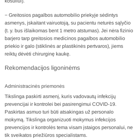
kosuliui).
− Greitosios pagalbos automobilio priekyje sėdintys
asmenys, įskaitant vairuotoją, su pacientu neturės sąlyčio
(t. y. bus išlaikomas bent 1 metro atstumas). Jei nėra fizinio
barjero tarp greitosios medicinos pagalbos automobilio
priekio ir galo (stiklinės ar plastikinės pertvaros), jiems
reiktų dėvėti chirurginę kaukę.
Rekomendacijos ligoninėms
Administracinės priemonės
Tikslinga paskirti asmenį, kuris vadovautų infekcijų
prevencijai ir kontrolei bei pasirengimui COVID-19.
Paskirtas asmuo turi būti atsakingas už personalo
mokymą. Tikslinga organizuoti mokymus infekcijos
prevencijos ir kontrolės tema visam įstaigos personalui, ne
tik sveikatos priežiūros specialistams.