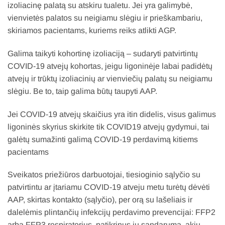
izoliacinę palatą su atskiru tualetu. Jei yra galimybė,
vienvietės palatos su neigiamu slėgiu ir prieškambariu,
skiriamos pacientams, kuriems reiks atlikti AGP.
Galima taikyti kohortinę izoliaciją – sudaryti patvirtintų
COVID-19 atvejų kohortas, jeigu ligoninėje labai padidėtų
atvejų ir trūktų izoliacinių ar vienviečių palatų su neigiamu
slėgiu. Be to, taip galima būtų taupyti AAP.
Jei COVID-19 atvejų skaičius yra itin didelis, visus galimus
ligoninės skyrius skirkite tik COVID19 atvejų gydymui, tai
galėtų sumažinti galimą COVID-19 perdavimą kitiems
pacientams
Sveikatos priežiūros darbuotojai, tiesioginio sąlyčio su
patvirtintu ar įtariamu COVID-19 atveju metu turėtų dėvėti
AAP, skirtas kontakto (sąlyčio), per orą su lašeliais ir
dalelėmis plintančių infekcijų perdavimo prevencijai: FFP2
arba FFP3 respiratorius, patikrinus jų sandarumą, akių