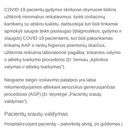
COVID-19 pacientų gydymui skirtuose skyriuose būtina
užtikrinti minimalius reikalavimus: turėti izoliacinių
kambarių su atskiru tualetu, darbuotojai turi būti tinkamai
apmokyti saugiai teikti paslaugas (diagnostikos, gydymo ir
slaugos) COVID-19 pacientams, turi būti pakankamas
tinkamų AAP ir rankų higienos priemonių skaičius,
užtikrinta reikiama laboratorinė pagalba, tinkamos valymo
ir atliekų tvarkymo procedūros (žr. žemiau „Aplinkos
valymas ir atliekų tvarkymas“).
Neigiamo slėgio izoliavimo patalpos yra labai
rekomenduojamos atliekant aerozolius generuojančias
procedūras (AGP) (žr. skyrelyje „Pacientų srautų
valdymas“).
Pacientų srautų valdymas
Hospitalizuojant pacientą – patvirtintą atvejį, jis guldomas į