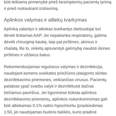
būti teikiama pirmenybė prieš besimptomių pacientų tyrimą
ir prieš nutraukiant izoliavimą.
Aplinkos valymas ir atliekų tvarkymas
Aplinką valantys ir atliekas tvarkantys darbuotojai turi
dėvėti tinkamas AAP. Jei nepakanka respiratorių, galima
dėvėti chirurginę kaukę, taip pat pirštines, akinius ir
chalatą. Be to, reikėtų apsvarstyti galimybę naudoti ūkines
pirštines ir uždarus batus.
Rekomenduojamas reguliarus valymas ir dezinfekcija,
naudojant asmens sveikatos priežiūros įstaigoms skirtas
dezinfekavimo priemones, veikiančias virusus. Pacientų
palatose ypač svarbu valyti ir dezinfekuoti dažnai
liečiamus paviršius. Jei ligoninėse trūksta aplinkos
dezinfekavimo priemonių, aplinkos nukenksminimas gali
būti atliekamas 0,1% natrio hipochloritu (praskiedimas
1:50, jei naudojamas buitinis baliklis, kurio pradinė