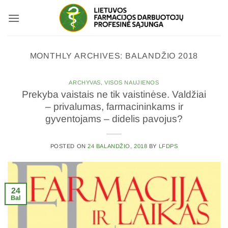
Skip
to
content
MONTHLY ARCHIVES:
BALANDŽIO 2018
ARCHYVAS
,
VISOS NAUJIENOS
Prekyba vaistais ne tik vaistinėse. Valdžiai
– privalumas, farmacininkams ir
gyventojams – didelis pavojus?
POSTED ON
24 BALANDŽIO, 2018
BY
LFDPS
24
Bal