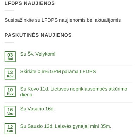
LFDPS NAUJIENOS
Susipažinkite su LFDPS naujienomis bei aktualijomis
PASKUTINĖS NAUJIENOS
Su Šv. Velykom!
03
Bal
0
komentarų
įraše
Skirkite 0,6% GPM paramą LFDPS
13
Su
Šv.
Kov
0
Velykom!
komentarų
įraše
Su Kovo 11d. Lietuvos nepriklausombės atkūrimo
10
Skirkite
0,6%
Kov
diena
GPM
0
paramą
komentarų
LFDPS
Su Vasario 16d.
įraše
16
Su
Vas
0
Kovo
komentarų
11d.
įraše
Lietuvos
Su Sausio 13d. Laisvės gynėjai mini 35m.
12
Su
nepriklausombės
Vasario
Sau
atkūrimo
0
16d.
diena
komentarų