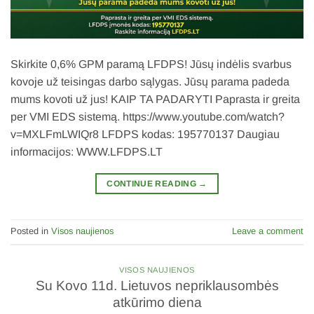
Skirkite 0,6% GPM paramą LFDPS! Jūsų indėlis svarbus
kovoje už teisingas darbo sąlygas. Jūsų parama padeda
mums kovoti už jus! KAIP TA PADARYTI Paprasta ir greita
per VMI EDS sistemą. https://www.youtube.com/watch?
v=MXLFmLWIQr8 LFDPS kodas: 195770137 Daugiau
informacijos: WWW.LFDPS.LT
CONTINUE READING
→
Posted in
Visos naujienos
Leave a comment
VISOS NAUJIENOS
Su Kovo 11d. Lietuvos nepriklausombės
atkūrimo diena