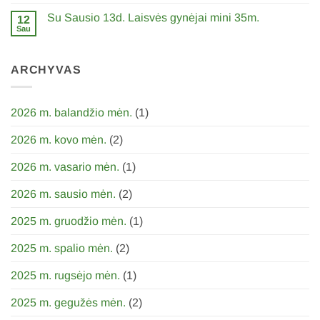
komentarų
11d.
įraše
Lietuvos
Su Sausio 13d. Laisvės gynėjai mini 35m.
12
Su
nepriklausombės
Vasario
Sau
atkūrimo
0
16d.
diena
komentarų
įraše
Su
ARCHYVAS
Sausio
13d.
Laisvės
gynėjai
mini
2026 m. balandžio mėn.
(1)
35m.
2026 m. kovo mėn.
(2)
2026 m. vasario mėn.
(1)
2026 m. sausio mėn.
(2)
2025 m. gruodžio mėn.
(1)
2025 m. spalio mėn.
(2)
2025 m. rugsėjo mėn.
(1)
2025 m. gegužės mėn.
(2)