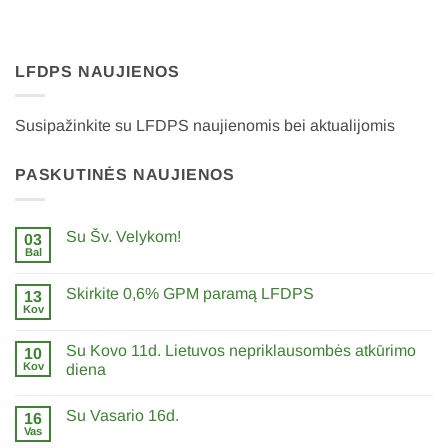
LFDPS NAUJIENOS
Susipažinkite su LFDPS naujienomis bei aktualijomis
PASKUTINĖS NAUJIENOS
Su Šv. Velykom!
03
Bal
0
komentarų
įraše
Skirkite 0,6% GPM paramą LFDPS
13
Su
Šv.
Kov
0
Velykom!
komentarų
įraše
Su Kovo 11d. Lietuvos nepriklausombės atkūrimo
10
Skirkite
0,6%
Kov
diena
GPM
0
paramą
komentarų
LFDPS
Su Vasario 16d.
įraše
16
Su
Vas
0
Kovo