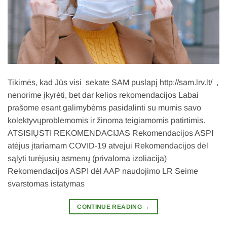
Tikimės, kad Jūs visi sekate SAM puslapį http://sam.lrv.lt/ ,
nenorime įkyrėti, bet dar kelios rekomendacijos Labai
prašome esant galimybėms pasidalinti su mumis savo
kolektyvųproblemomis ir žinoma teigiamomis patirtimis.
ATSISIŲSTI REKOMENDACIJAS Rekomendacijos ASPI
atėjus įtariamam COVID-19 atvejui Rekomendacijos dėl
sąlyti turėjusių asmenų (privaloma izoliacija)
Rekomendacijos ASPI dėl AAP naudojimo LR Seime
svarstomas istatymas
CONTINUE READING
→