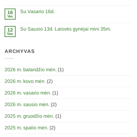
0
paramą
komentarų
LFDPS
Su Vasario 16d.
įraše
16
Su
Vas
0
Kovo
komentarų
11d.
įraše
Lietuvos
Su Sausio 13d. Laisvės gynėjai mini 35m.
12
Su
nepriklausombės
Vasario
Sau
atkūrimo
0
16d.
diena
komentarų
įraše
Su
ARCHYVAS
Sausio
13d.
Laisvės
gynėjai
mini
2026 m. balandžio mėn.
(1)
35m.
2026 m. kovo mėn.
(2)
2026 m. vasario mėn.
(1)
2026 m. sausio mėn.
(2)
2025 m. gruodžio mėn.
(1)
2025 m. spalio mėn.
(2)