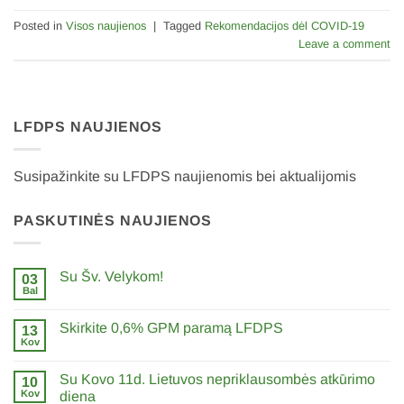
Posted in
Visos naujienos
|
Tagged
Rekomendacijos dėl COVID-19
Leave a comment
LFDPS NAUJIENOS
Susipažinkite su LFDPS naujienomis bei aktualijomis
PASKUTINĖS NAUJIENOS
Su Šv. Velykom!
03
Bal
0
komentarų
įraše
Skirkite 0,6% GPM paramą LFDPS
13
Su
Šv.
Kov
0
Velykom!
komentarų
įraše
Su Kovo 11d. Lietuvos nepriklausombės atkūrimo
10
Skirkite
0,6%
Kov
diena
GPM