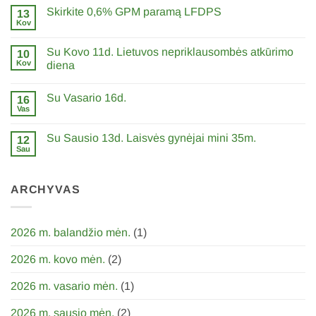
įraše
Skirkite 0,6% GPM paramą LFDPS
13
Su
Šv.
Kov
0
Velykom!
komentarų
įraše
Su Kovo 11d. Lietuvos nepriklausombės atkūrimo
10
Skirkite
0,6%
Kov
diena
GPM
0
paramą
komentarų
LFDPS
Su Vasario 16d.
įraše
16
Su
Vas
0
Kovo
komentarų
11d.
įraše
Lietuvos
Su Sausio 13d. Laisvės gynėjai mini 35m.
12
Su
nepriklausombės
Vasario
Sau
atkūrimo
0
16d.
diena
komentarų
įraše
Su
ARCHYVAS
Sausio
13d.
Laisvės
gynėjai
mini
2026 m. balandžio mėn.
(1)
35m.
2026 m. kovo mėn.
(2)
2026 m. vasario mėn.
(1)
2026 m. sausio mėn.
(2)