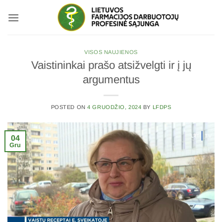
Skip
to
content
VISOS NAUJIENOS
Vaistininkai prašo atsižvelgti ir į jų
argumentus
POSTED ON
4 GRUODŽIO, 2024
BY
LFDPS
04
Gru