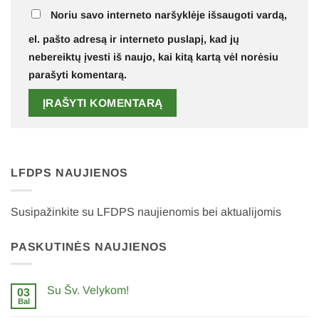
Noriu savo interneto naršyklėje išsaugoti vardą,
el. pašto adresą ir interneto puslapį, kad jų
nebereiktų įvesti iš naujo, kai kitą kartą vėl norėsiu
parašyti komentarą.
LFDPS NAUJIENOS
Susipažinkite su LFDPS naujienomis bei aktualijomis
PASKUTINĖS NAUJIENOS
Su Šv. Velykom!
03
Bal
0
komentarų