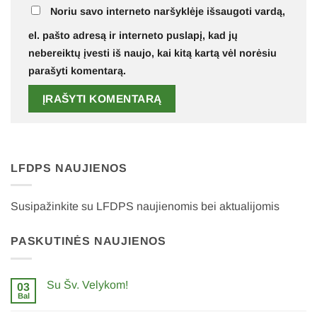
Noriu savo interneto naršyklėje išsaugoti vardą,
el. pašto adresą ir interneto puslapį, kad jų
nebereiktų įvesti iš naujo, kai kitą kartą vėl norėsiu
parašyti komentarą.
LFDPS NAUJIENOS
Susipažinkite su LFDPS naujienomis bei aktualijomis
PASKUTINĖS NAUJIENOS
Su Šv. Velykom!
03
Bal
0
komentarų
įraše