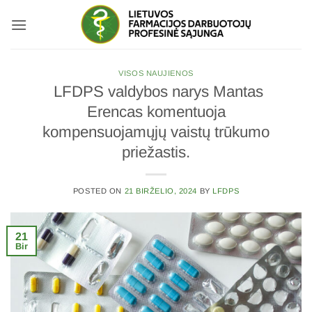
Skip
to
content
VISOS NAUJIENOS
LFDPS valdybos narys Mantas
Erencas komentuoja
kompensuojamųjų vaistų trūkumo
priežastis.
POSTED ON
21 BIRŽELIO, 2024
BY
LFDPS
21
Bir