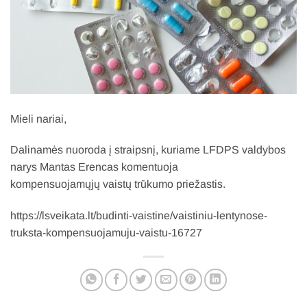
Mieli nariai,
Dalinamės nuoroda į straipsnį, kuriame LFDPS valdybos
narys Mantas Erencas komentuoja
kompensuojamųjų vaistų trūkumo priežastis.
https://lsveikata.lt/budinti-vaistine/vaistiniu-lentynose-
truksta-kompensuojamuju-vaistu-16727