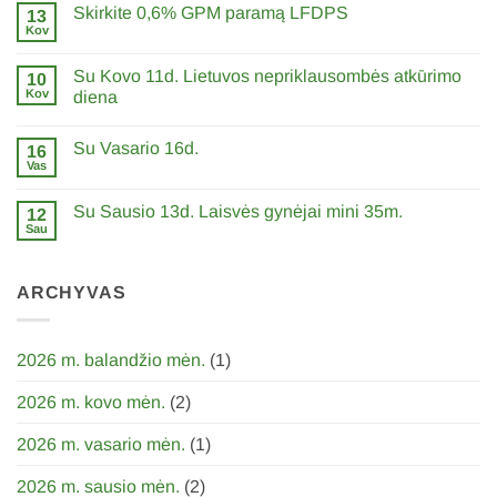
Skirkite 0,6% GPM paramą LFDPS
13
Su
Šv.
Kov
0
Velykom!
komentarų
įraše
Su Kovo 11d. Lietuvos nepriklausombės atkūrimo
10
Skirkite
0,6%
Kov
diena
GPM
0
paramą
komentarų
LFDPS
Su Vasario 16d.
įraše
16
Su
Vas
0
Kovo
komentarų
11d.
įraše
Lietuvos
Su Sausio 13d. Laisvės gynėjai mini 35m.
12
Su
nepriklausombės
Vasario
Sau
atkūrimo
0
16d.
diena
komentarų
įraše
Su
ARCHYVAS
Sausio
13d.
Laisvės
gynėjai
mini
2026 m. balandžio mėn.
(1)
35m.
2026 m. kovo mėn.
(2)
2026 m. vasario mėn.
(1)
2026 m. sausio mėn.
(2)