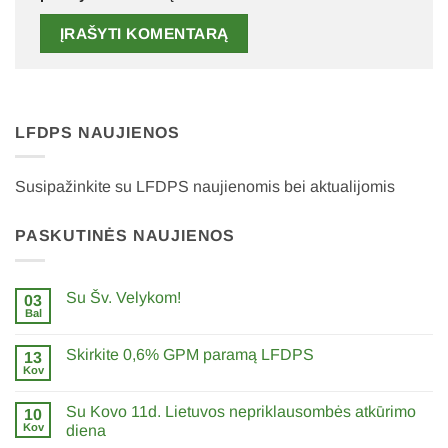
LFDPS NAUJIENOS
Susipažinkite su LFDPS naujienomis bei aktualijomis
PASKUTINĖS NAUJIENOS
Su Šv. Velykom!
03
Bal
0
komentarų
įraše
Skirkite 0,6% GPM paramą LFDPS
13
Su
Šv.
Kov
0
Velykom!
komentarų
įraše
Su Kovo 11d. Lietuvos nepriklausombės atkūrimo
10
Skirkite
0,6%
Kov
diena
GPM