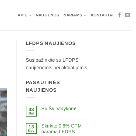
APIE
NAUJIENOS
NARIAMS
KONTAKTAI
LFDPS NAUJIENOS
Susipažinkite su LFDPS
naujienomis bei aktualijomis
PASKUTINĖS
NAUJIENOS
Su Šv. Velykom!
03
Bal
0
komentarų
įraše
Skirkite 0,6% GPM
13
Su
Šv.
Kov
paramą LFDPS
Velykom!