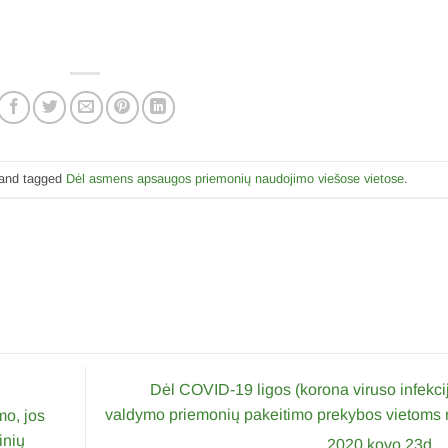
and tagged
Dėl asmens apsaugos priemonių naudojimo viešose vietose
.
Dėl COVID-19 ligos (korona viruso infekci
valdymo priemonių pakeitimo prekybos vietoms
mo, jos
inių
2020 kovo 23d.