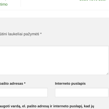
itimo
ūtini laukeliai pažymėti
*
 pašto adresas
*
Interneto puslapis
ugoti vardą, el. pašto adresą ir interneto puslapį, kad jų