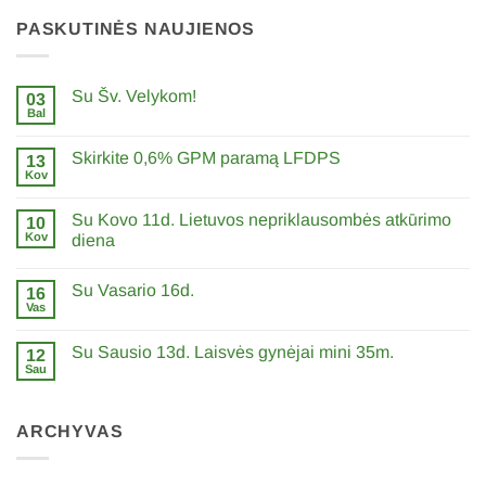
PASKUTINĖS NAUJIENOS
Su Šv. Velykom!
03
Bal
0
komentarų
įraše
Skirkite 0,6% GPM paramą LFDPS
13
Su
Šv.
Kov
0
Velykom!
komentarų
įraše
Su Kovo 11d. Lietuvos nepriklausombės atkūrimo
10
Skirkite
0,6%
Kov
diena
GPM
0
paramą
komentarų
LFDPS
Su Vasario 16d.
įraše
16
Su
Vas
0
Kovo
komentarų
11d.
įraše
Lietuvos
Su Sausio 13d. Laisvės gynėjai mini 35m.
12
Su
nepriklausombės
Vasario
Sau
atkūrimo
0
16d.
diena
komentarų
įraše
Su
ARCHYVAS
Sausio
13d.
Laisvės
gynėjai
mini