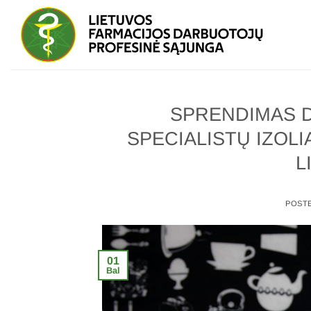
Skip
to
content
SPRENDIMAS D
SPECIALISTŲ IZOLI
L
POST
01
Bal