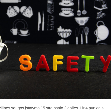
nės saugos įstatymo 15 straipsnio 2 dalies 1 ir 4 punktais,