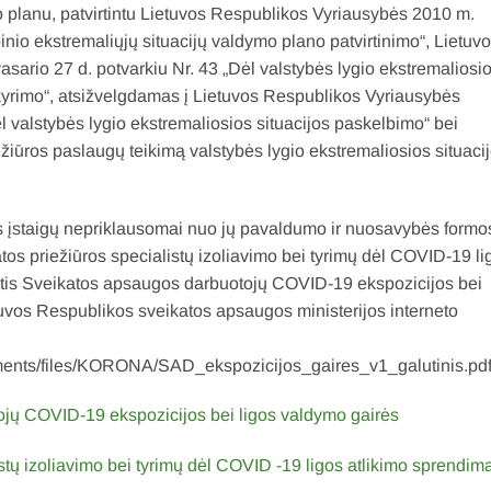
o planu, patvirtintu Lietuvos Respublikos Vyriausybės 2010 m.
inio ekstremaliųjų situacijų valdymo plano patvirtinimo“, Lietuv
sario 27 d. potvarkiu Nr. 43 „Dėl valstybės lygio ekstremaliosi
kyrimo“, atsižvelgdamas į Lietuvos Respublikos Vyriausybės
l valstybės lygio ekstremaliosios situacijos paskelbimo“ bei
ežiūros paslaugų teikimą valstybės lygio ekstremaliosios situaci
os įstaigų nepriklausomai nuo jų pavaldumo ir nuosavybės formo
os priežiūros specialistų izoliavimo bei tyrimų dėl COVID-19 li
autis Sveikatos apsaugos darbuotojų COVID-19 ekspozicijos bei
tuvos Respublikos sveikatos apsaugos ministerijos interneto
cuments/files/KORONA/SAD_ekspozicijos_gaires_v1_galutinis.pdf
jų COVID-19 ekspozicijos bei ligos valdymo gairės
stų izoliavimo bei tyrimų dėl COVID -19 ligos atlikimo sprendim