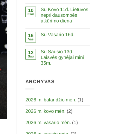
0
komentarų
Su Kovo 11d. Lietuvos
įraše
10
Skirkite
Kov
nepriklausombės
0,6%
atkūrimo diena
GPM
paramą
0
LFDPS
komentarų
Su Vasario 16d.
įraše
16
Su
Vas
0
Kovo
komentarų
11d.
įraše
Lietuvos
Su Sausio 13d.
12
Su
nepriklausombės
Vasario
Sau
Laisvės gynėjai mini
atkūrimo
16d.
diena
35m.
0
komentarų
įraše
Su
ARCHYVAS
Sausio
13d.
Laisvės
gynėjai
2026 m. balandžio mėn.
(1)
mini
35m.
2026 m. kovo mėn.
(2)
2026 m. vasario mėn.
(1)
2026 m. sausio mėn.
(2)