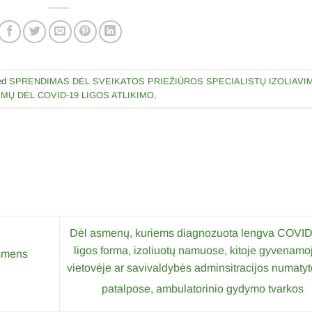
ed
SPRENDIMAS DĖL SVEIKATOS PRIEŽIŪROS SPECIALISTŲ IZOLIAVI
IMŲ DĖL COVID-19 LIGOS ATLIKIMO
.
Dėl asmenų, kuriems diagnozuota lengva COVID
ligos forma, izoliuotų namuose, kitoje gyvenamo
asmens
vietovėje ar savivaldybės adminsitracijos numaty
patalpose, ambulatorinio gydymo tvarkos