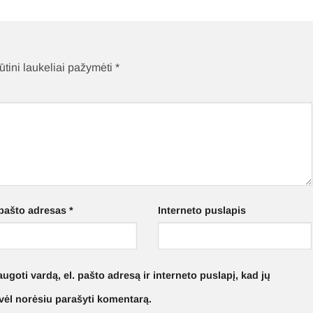
ūtini laukeliai pažymėti
*
 pašto adresas
*
Interneto puslapis
ugoti vardą, el. pašto adresą ir interneto puslapį, kad jų
ą vėl norėsiu parašyti komentarą.