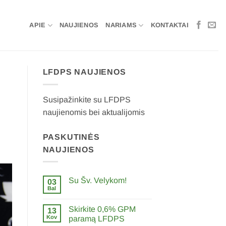
APIE
NAUJIENOS
NARIAMS
KONTAKTAI
LFDPS NAUJIENOS
Susipažinkite su LFDPS
naujienomis bei aktualijomis
PASKUTINĖS
NAUJIENOS
Su Šv. Velykom!
03
Bal
0
komentarų
įraše
Skirkite 0,6% GPM
13
Su
Šv.
Kov
paramą LFDPS
Velykom!