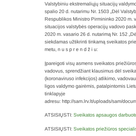
Valstybiniu ekstremaliųjų situacijų valdym
spalio 20 d. nutarimu Nr. 1503 „Dėl Valstyb
Respublikos Ministro Pirmininko 2020 m. va
situacijos valstybės operacijų vadovo pas
2020 m. vasario 26 d. nutarimą Nr. 152 „Dė
siekdamas užtikrinti tinkamą sveikatos pri
metu, n u s p r e n d ž i u:
Įpareigoti visų asmens sveikatos priežiūr
vadovus, sprendžiant klausimus dėl sveikat
(koronaviruso infekcijos) atlikimo, vadov
ligos valdymo gairėmis, patalpintomis Lie
tinklapyje
adresu: http://sam.lrv.lt/uploads/sam/do
ATSISIŲSTI:
Sveikatos apsaugos darbuoto
ATSISIŲSTI:
Sveikatos priežiūros speciali